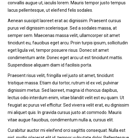
convallis augue ut, iaculis lorem. Mauris tempor justo tempus
lacus pellentesque, ut eleifend felis sodales.
Aenean suscipit laoreet erat ac dignissim. Praesent cursus
purus vel dignissim scelerisque. Sed a sodales massa, at
semper sem. Maecenas massa velit, ullamcorper sit amet
tincidunt eu, faucibus eget arcu. Proin turpis ipsum, sollicitudin
eget ligula vel, tempor posuere risus. Donec sit amet
condimentum ante. Donec eget arcu ut est tincidunt mattis.
Suspendisse aliquam diam id facilisis porta.
Praesent risus velit, fringilla vel justo sit amet, tincidunt
tristique massa. Etiam dui tortor, rutrum id ex vel, pulvinar
dignissim metus. Sed laoreet, magna id rhoncus dapibus,
lectus odio interdum enim, vitae blandit velit est eu quam. Ut
feugiat ac purus vel efficitur. Sed viverra velit erat, eu dignissim
mi aliquet quis. In gravida cursus justo at commodo. Mauris
vitae augue faucibus, condimentum nulla a, cursus elit.
Curabitur auctor mi eleifend orci sagittis consequat. Nulla est
nisl, mollis placerat elit id, tempor vulputate dolor. Pellentesque